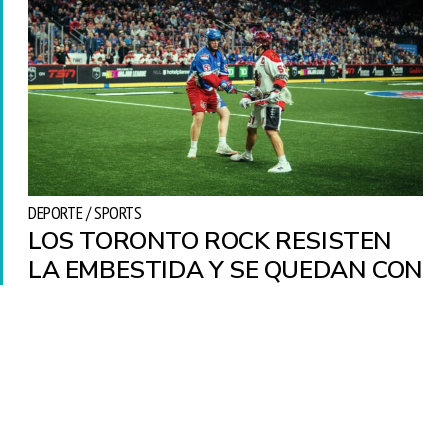
DEPORTE / SPORTS
LOS TORONTO ROCK RESISTEN
LA EMBESTIDA Y SE QUEDAN CON
EL TRIUNFO EN CASA
Hamilton, ON. — Los Toronto Rock (5-3) hicieron el
trabajo… pero no sin drama. En una noche que parecía
encaminada a una victoria cómoda, terminaron defendiendo
con uñas y dientes…