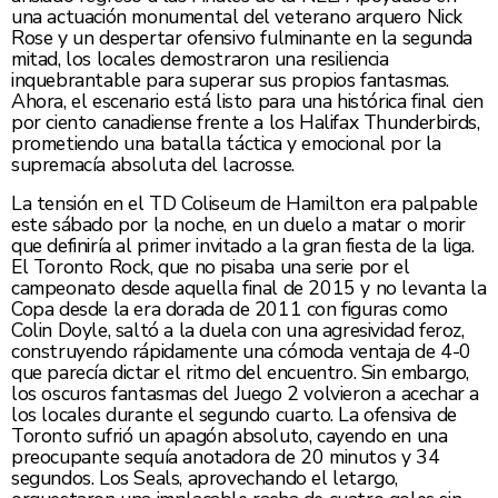
una actuación monumental del veterano arquero Nick
Rose y un despertar ofensivo fulminante en la segunda
mitad, los locales demostraron una resiliencia
inquebrantable para superar sus propios fantasmas.
Ahora, el escenario está listo para una histórica final cien
por ciento canadiense frente a los Halifax Thunderbirds,
prometiendo una batalla táctica y emocional por la
supremacía absoluta del lacrosse.
La tensión en el TD Coliseum de Hamilton era palpable
este sábado por la noche, en un duelo a matar o morir
que definiría al primer invitado a la gran fiesta de la liga.
El Toronto Rock, que no pisaba una serie por el
campeonato desde aquella final de 2015 y no levanta la
Copa desde la era dorada de 2011 con figuras como
Colin Doyle, saltó a la duela con una agresividad feroz,
construyendo rápidamente una cómoda ventaja de 4-0
que parecía dictar el ritmo del encuentro. Sin embargo,
los oscuros fantasmas del Juego 2 volvieron a acechar a
los locales durante el segundo cuarto. La ofensiva de
Toronto sufrió un apagón absoluto, cayendo en una
preocupante sequía anotadora de 20 minutos y 34
segundos. Los Seals, aprovechando el letargo,