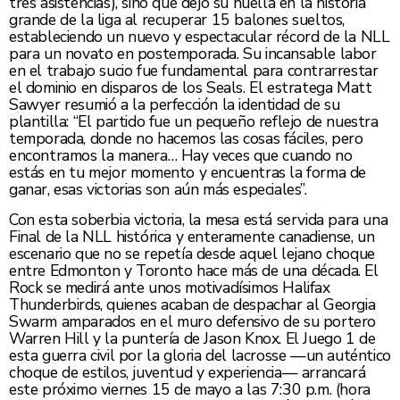
tres asistencias), sino que dejó su huella en la historia
grande de la liga al recuperar 15 balones sueltos,
estableciendo un nuevo y espectacular récord de la NLL
para un novato en postemporada. Su incansable labor
en el trabajo sucio fue fundamental para contrarrestar
el dominio en disparos de los Seals. El estratega Matt
Sawyer resumió a la perfección la identidad de su
plantilla: “El partido fue un pequeño reflejo de nuestra
temporada, donde no hacemos las cosas fáciles, pero
encontramos la manera… Hay veces que cuando no
estás en tu mejor momento y encuentras la forma de
ganar, esas victorias son aún más especiales”.
Con esta soberbia victoria, la mesa está servida para una
Final de la NLL histórica y enteramente canadiense, un
escenario que no se repetía desde aquel lejano choque
entre Edmonton y Toronto hace más de una década. El
Rock se medirá ante unos motivadísimos Halifax
Thunderbirds, quienes acaban de despachar al Georgia
Swarm amparados en el muro defensivo de su portero
Warren Hill y la puntería de Jason Knox. El Juego 1 de
esta guerra civil por la gloria del lacrosse —un auténtico
choque de estilos, juventud y experiencia— arrancará
este próximo viernes 15 de mayo a las 7:30 p.m. (hora