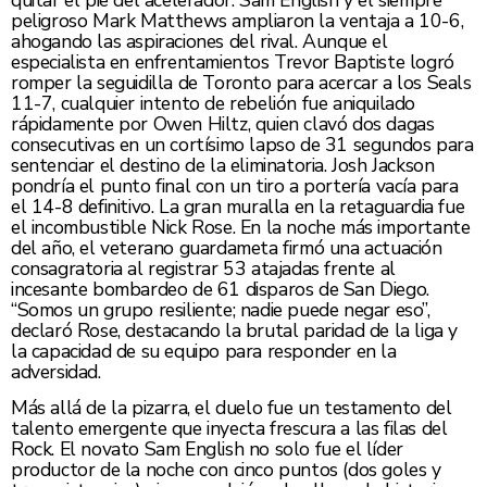
peligroso Mark Matthews ampliaron la ventaja a 10-6,
ahogando las aspiraciones del rival. Aunque el
especialista en enfrentamientos Trevor Baptiste logró
romper la seguidilla de Toronto para acercar a los Seals
11-7, cualquier intento de rebelión fue aniquilado
rápidamente por Owen Hiltz, quien clavó dos dagas
consecutivas en un cortísimo lapso de 31 segundos para
sentenciar el destino de la eliminatoria. Josh Jackson
pondría el punto final con un tiro a portería vacía para
el 14-8 definitivo. La gran muralla en la retaguardia fue
el incombustible Nick Rose. En la noche más importante
del año, el veterano guardameta firmó una actuación
consagratoria al registrar 53 atajadas frente al
incesante bombardeo de 61 disparos de San Diego.
“Somos un grupo resiliente; nadie puede negar eso”,
declaró Rose, destacando la brutal paridad de la liga y
la capacidad de su equipo para responder en la
adversidad.
Más allá de la pizarra, el duelo fue un testamento del
talento emergente que inyecta frescura a las filas del
Rock. El novato Sam English no solo fue el líder
productor de la noche con cinco puntos (dos goles y