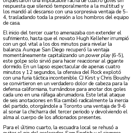
orquestaron una implacable racha de cuatro goles sin
respuesta que silenció temporalmente a la multitud y
los mandó al descanso con una sorpresiva ventaja de 5-
4, trasladando toda la presión a los hombros del equipo
de casa.
El inicio del tercer cuarto amenazaba con extender el
sufrimiento, hasta que el novato Hugh Kelleher irrumpió
con un gol vital a los dos minutos para nivelar la
balanza. Aunque San Diego recuperó la ventaja
momentáneamente capitalizando un
power play
(6-5),
este golpe solo sirvió para hacer reaccionar al gigante
dormido. En un lapso espectacular de apenas cuatro
minutos y 12 segundos, la ofensiva del Rock explotó
con una furia táctica incontenible. CJ Kirst y Chris Boushy
se convirtieron en un verdadero dolor de cabeza para la
defensa californiana, turnándose para anotar dos goles
cada uno en una ráfaga abrumadora. Este letal ataque
de seis anotaciones en fila cambió radicalmente la inercia
del partido, otorgándole a Toronto una ventaja de 9-6
al sonar la chicharra del tercer periodo y devolviendo el
alma al cuerpo de los aficionados presentes.
Para el último cuarto, la escuadra local se rehusó a
quitar el pie del acelerador. Sam English y el siempre