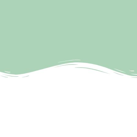
Latest News
SAN LORENZO: EL SANTO QUE
SIGUE VIVO EN EL CANADÁ DE
HOY
https://chha1610am.ca/wp-