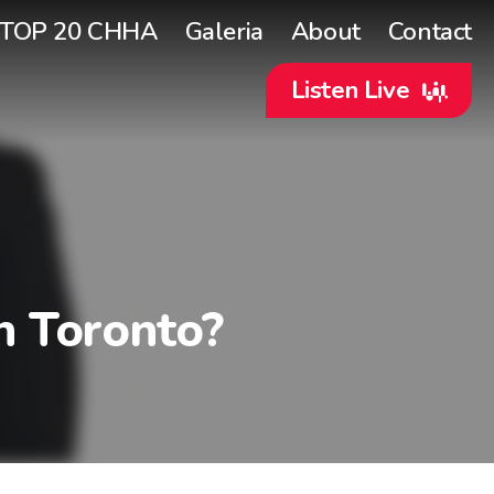
TOP 20 CHHA
Galeria
About
Contact
Listen Live
en Toronto?