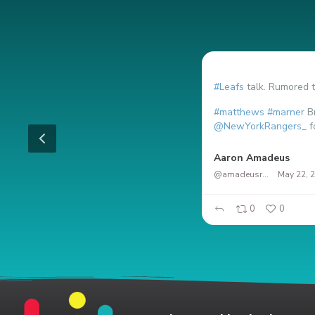
#Leafs
talk. Rumored t
#matthews
#marner
Br
@NewYorkRangers_
f
RT en Español
Aaron Amadeus
@amadeusrock
May 22, 
0
0
0
0