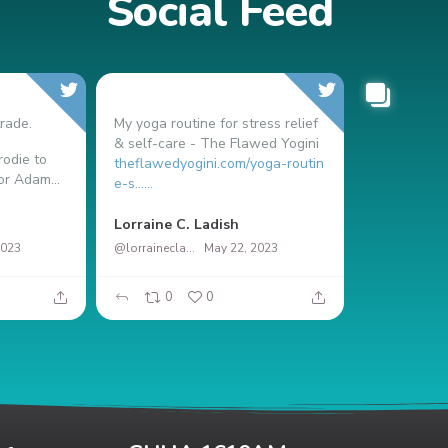
Social Feed
rade.
My yoga routine for stress relief
& self-care - The Flawed Yogini
odie to
theflawedyogini.com/yoga-routin
or Adam...
e-s…...
Nicolás Ma
Lorraine C. Ladish
2023
@lorrainecladish
May 22, 2023
0
0
37