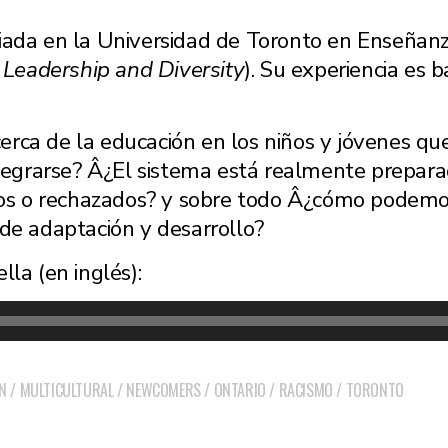
iada en la Universidad de Toronto en Enseñanza
 Leadership and Diversity
). Su experiencia es 
.
rca de la educación en los niños y jóvenes que
ntegrarse? Â¿El sistema está realmente prepar
idos o rechazados? y sobre todo Â¿cómo podemos
 de adaptación y desarrollo?
la (en inglés):
N
/
MULTICULTURAL
/
NEWCOMERS
/
ONTARIO
/
RACISMO
/
TORONTO