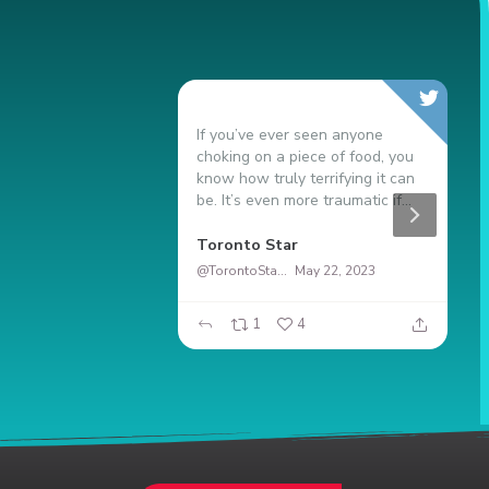
If you’ve ever seen anyone
N
choking on a piece of food, you
9
know how truly terrifying it can
s
be. It’s even more traumatic if...
t
duro
Toronto Star
G
@TorontoStar
May 22, 2023
20
1
4