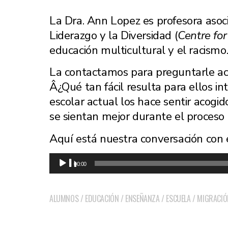
La Dra. Ann Lopez es profesora asoc
Liderazgo y la Diversidad (
Centre for
educación multicultural y el racismo
La contactamos para preguntarle ace
Â¿Qué tan fácil resulta para ellos i
escolar actual los hace sentir acog
se sientan mejor durante el proceso
Aquí está nuestra conversación con el
Audio
00:00
Player
ALUMNOS
/
EDUCACIÓN
/
ENSEÑANZA
/
ESCUELA
/
MIGRACIÓ