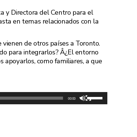
 y Directora del Centro para el
basta en temas relacionados con la
 vienen de otros países a Toronto.
ado para integrarlos? Â¿El entorno
 apoyarlos, como familiares, a que
Use
00:00
Up/Down
Arrow
keys
to