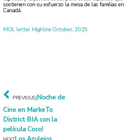
sostienen con su esfuerzo la mesa de las familias en
Canadá.
MOL letter Highline October, 2025
¡Noche de
PREVIOUS
Cine en MarkeTo
District BIA con la
película Coco!
Los Azulejos
NEXT