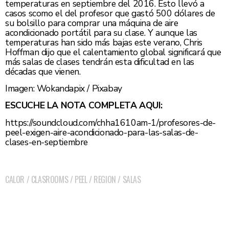
temperaturas en septiembre del 2016. Esto llevó a
casos scomo el del profesor que gastó 500 dólares de
su bolsillo para comprar una máquina de aire
acondicionado portátil para su clase. Y aunque las
temperaturas han sido más bajas este verano, Chris
Hoffman dijo que el calentamiento global significará que
más salas de clases tendrán esta dificultad en las
décadas que vienen.
Imagen: Wokandapix / Pixabay
ESCUCHE LA NOTA COMPLETA AQUI:
https://soundcloud.com/chha1610am-1/profesores-de-
peel-exigen-aire-acondicionado-para-las-salas-de-
clases-en-septiembre
CALOR
/
CLASROOMS
/
PEEL
/
REGION
/
SALAS