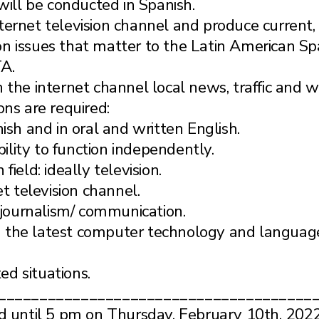
will be conducted in Spanish.
ernet television channel and produce current, 
n issues that matter to the Latin American Sp
A.
 the internet channel local news, traffic and
ons are required:
ish and in oral and written English.
ity to function independently.
ield: ideally television.
t television channel.
 journalism/ communication.
 the latest computer technology and languag
ed situations.
______________________________________
ed until 5 pm on Thursday, February 10th, 202