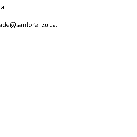
ca
lade@sanlorenzo.ca.