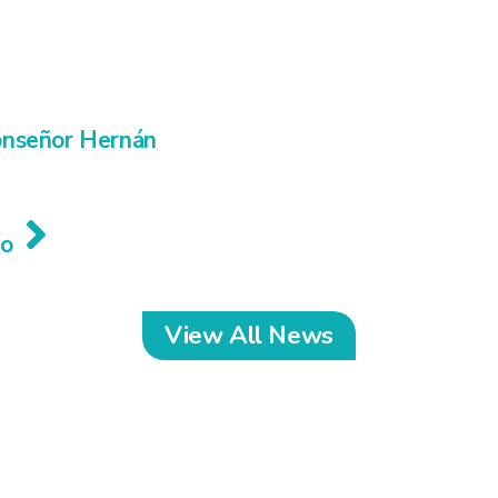
onseñor Hernán
jo
View All News