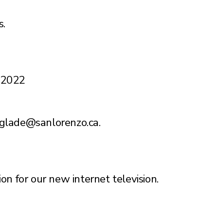
s.
e 2022
cglade@sanlorenzo.ca.
on for our new internet television.