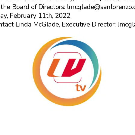
f the Board of Directors: lmcglade@sanlorenzo.
day, February 11th, 2022
ontact Linda McGlade, Executive Director: lmcg