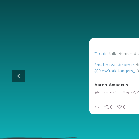
#Leafs
talk. Rumored t
#matthews
#marner
Br
@NewYorkRangers_
f
RT en Español
Aaron Amadeus
@amadeusrock
May 22, 
0
0
0
0