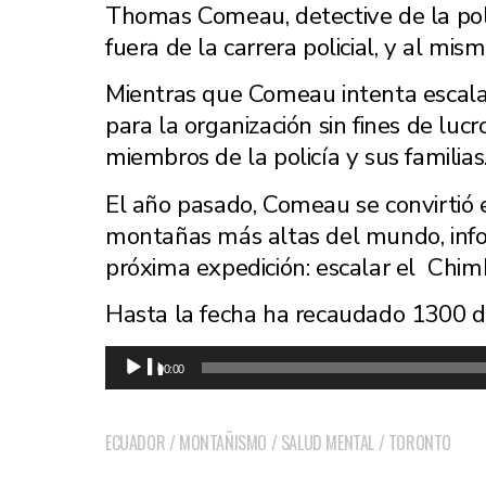
Thomas Comeau, detective de la pol
fuera de la carrera policial, y al m
Mientras que Comeau intenta escala
para la organización sin fines de lucr
miembros de la policía y sus familias
El año pasado, Comeau se convirtió en
montañas más altas del mundo, inf
próxima expedición: escalar el Chimb
Hasta la fecha ha recaudado 1300 dó
Audio
00:00
Player
ECUADOR
/
MONTAÑISMO
/
SALUD MENTAL
/
TORONTO