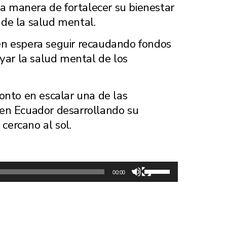
 manera de fortalecer su bienestar
n de la salud mental.
én espera seguir recaudando fondos
yar la salud mental de los
ronto en escalar una de las
en Ecuador desarrollando su
 cercano al sol.
Use
00:00
Up/Down
Arrow
keys