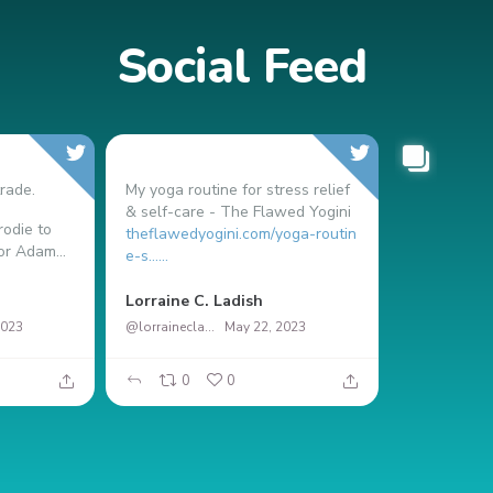
Social Feed
rade.
My yoga routine for stress relief
& self-care - The Flawed Yogini
odie to
theflawedyogini.com/yoga-routin
or Adam...
e-s…...
Nicolás Ma
Lorraine C. Ladish
2023
@lorrainecladish
May 22, 2023
0
0
37