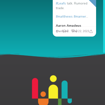
#Leafs
talk. Rumored
My
trade.
st
- 
#matthews
#marner
...
th
Aaron Amadeus
Lo
0
0
@amadeusrock
May 22, 2023