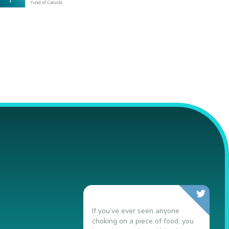
If you’ve ever seen anyone
N
choking on a piece of food, you
9