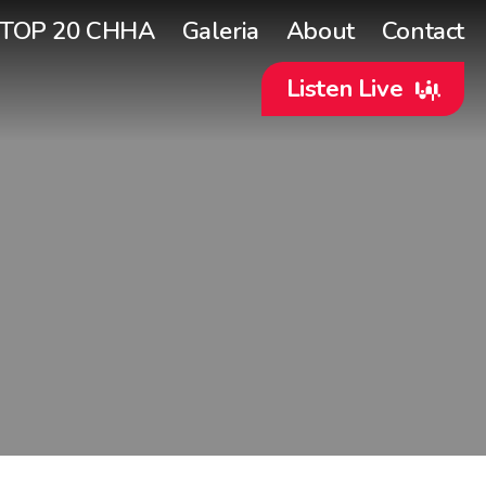
TOP 20 CHHA
Galeria
About
Contact
Listen Live