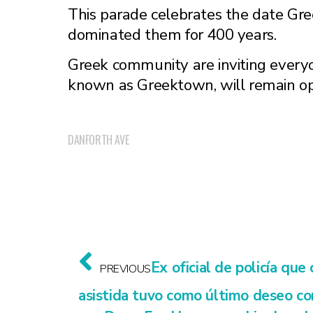
This parade celebrates the date Gre
dominated them for 400 years.
Greek community are inviting everyo
known as Greektown, will remain open
DANFORTH AVE
Ex oficial de policía qu
PREVIOUS
asistida tuvo como último deseo com