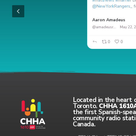
#matthews
#marner
Br
@NewYorkRangers_
f
RT en Español
Aaron Amadeus
@amadeusrock
May 22, 
0
0
0
0
Located in the heart 
Toronto.
CHHA 1610
the first Spanish-spe
community radio stati
Canada.