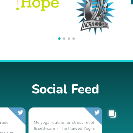
Social Feed
rade.
My yoga routine for stress relief
& self-care - The Flawed Yogini