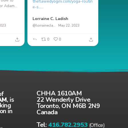
odie to
theflawedyogini.com/yoga-routin
or Adam...
e-s…...
Nicolás Ma
Lorraine C. Ladish
2023
@lorrainecladish
May 22, 2023
0
0
37
CHHA 1610AM
of
22 Wenderly Drive
AM
, is
Toronto, ON M6B 2N9
aking
on in
Canada
Tel:
416.782.2953
(Office)