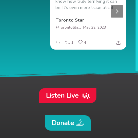
know how truly terrifying it can
s
be. It’s even more traumatic if...
t
duro
Toronto Star
G
@TorontoStar
May 22, 2023
20
1
4
Listen Live
Donate